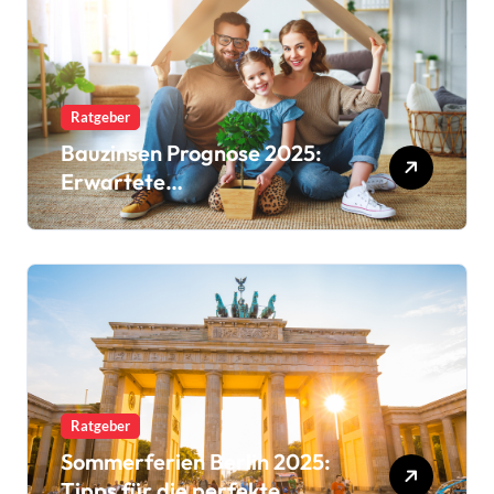
Ratgeber
Bauzinsen Prognose 2025:
Erwartete
Zinsschwankungen und
Trends
Ratgeber
Sommerferien Berlin 2025:
Tipps für die perfekte