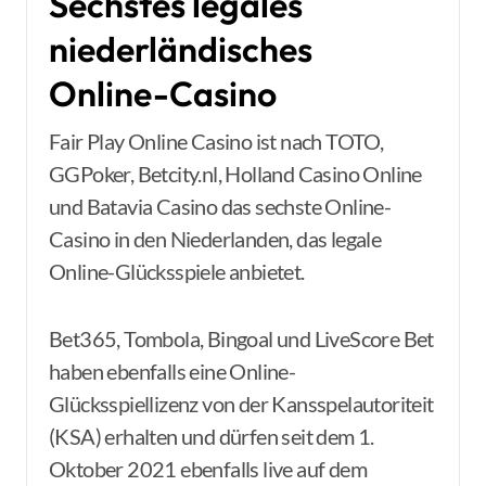
Sechstes legales
niederländisches
Online-Casino
Fair Play Online Casino ist nach TOTO,
GGPoker, Betcity.nl, Holland Casino Online
und Batavia Casino das sechste Online-
Casino in den Niederlanden, das legale
Online-Glücksspiele anbietet.
Bet365, Tombola, Bingoal und LiveScore Bet
haben ebenfalls eine Online-
Glücksspiellizenz von der Kansspelautoriteit
(KSA) erhalten und dürfen seit dem 1.
Oktober 2021 ebenfalls live auf dem