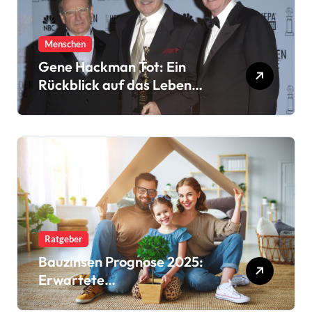
Menschen
Gene Hackman Tot: Ein
Rückblick auf das Leben
eines Filmlegenden
Ratgeber
Bauzinsen Prognose 2025:
Erwartete
Zinsschwankungen und