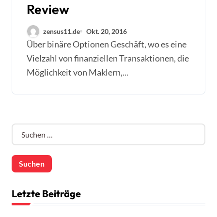
Review
zensus11.de
Okt. 20, 2016
Über binäre Optionen Geschäft, wo es eine
Vielzahl von finanziellen Transaktionen, die
Möglichkeit von Maklern,...
S
u
c
h
e
n
n
Letzte Beiträge
a
c