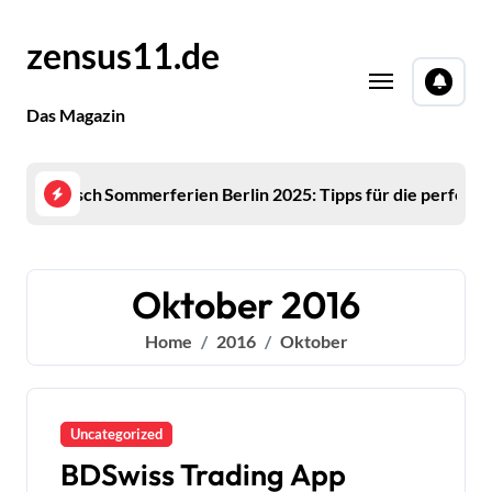
Skip
to
zensus11.de
content
Das Magazin
tete Zinsschwankungen und Trends
Sommerferien Berlin 2025: Tipps für die perfekte 
Mirco
Oktober 2016
Home
2016
Oktober
Uncategorized
BDSwiss Trading App