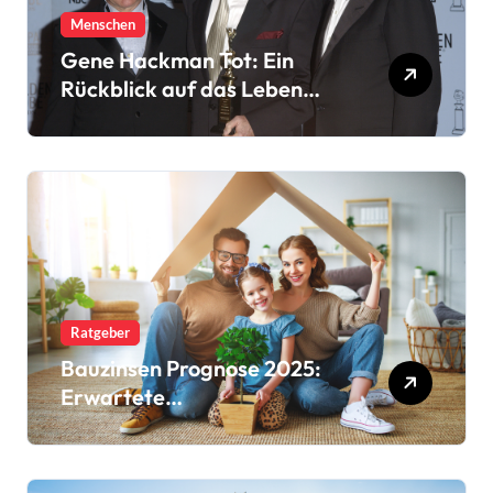
Menschen
Gene Hackman Tot: Ein
Rückblick auf das Leben
eines Filmlegenden
Ratgeber
Bauzinsen Prognose 2025:
Erwartete
Zinsschwankungen und
Trends