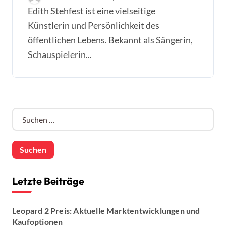
Edith Stehfest ist eine vielseitige
Künstlerin und Persönlichkeit des
öffentlichen Lebens. Bekannt als Sängerin,
Schauspielerin...
S
u
c
h
e
n
n
Letzte Beiträge
a
c
Leopard 2 Preis: Aktuelle Marktentwicklungen und
h
Kaufoptionen
: