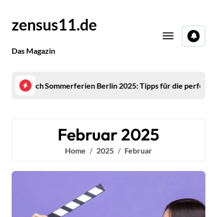
Skip
to
zensus11.de
content
Das Magazin
s für die perfekte Urlaubsplanung
Mirco Nontschew Todesursache: Aktuelle Erkenn
Rica
Februar 2025
Home
2025
Februar