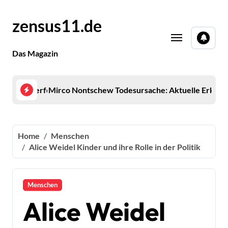
Skip
to
zensus11.de
content
Das Magazin
s für die perfekte Urlaubsplanung
Mirco Nontschew Todesursache: Aktuelle Erkenn
Rica
Home
Menschen
Alice Weidel Kinder und ihre Rolle in der Politik
Menschen
Alice Weidel