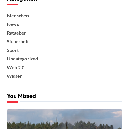
B
e
Menschen
News
i
Ratgeber
t
Sicherheit
r
Sport
Uncategorized
ä
Web 2.0
g
Wissen
e
You Missed