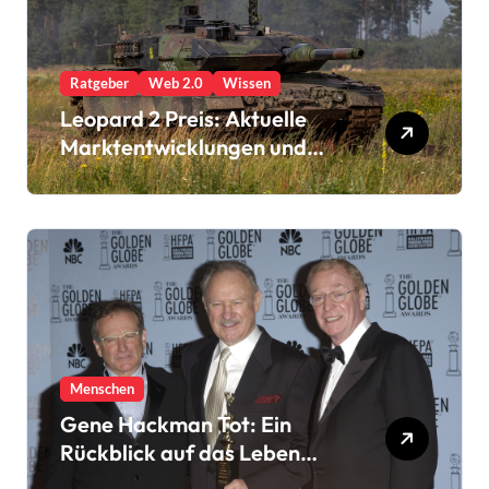
Ratgeber
Web 2.0
Wissen
Leopard 2 Preis: Aktuelle
Marktentwicklungen und
Kaufoptionen
Menschen
Gene Hackman Tot: Ein
Rückblick auf das Leben
eines Filmlegenden