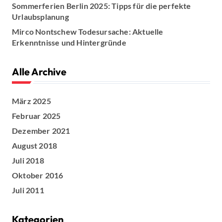
e
Sommerferien Berlin 2025: Tipps für die perfekte
Urlaubsplanung
r
Mirco Nontschew Todesursache: Aktuelle
i
Erkenntnisse und Hintergründe
e
Alle Archive
r
März 2025
u
Februar 2025
n
Dezember 2021
g
August 2018
Juli 2018
d
Oktober 2016
e
Juli 2011
r
Kategorien