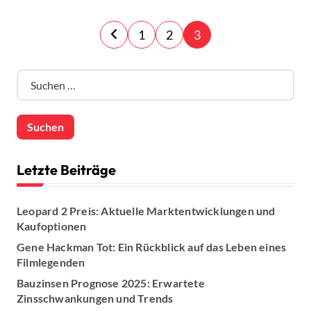
S
1
2
3
e
S
i
u
c
t
h
e
e
n
n
Letzte Beiträge
n
a
n
c
Leopard 2 Preis: Aktuelle Marktentwicklungen und
h
Kaufoptionen
u
:
Gene Hackman Tot: Ein Rückblick auf das Leben eines
m
Filmlegenden
Bauzinsen Prognose 2025: Erwartete
m
Zinsschwankungen und Trends