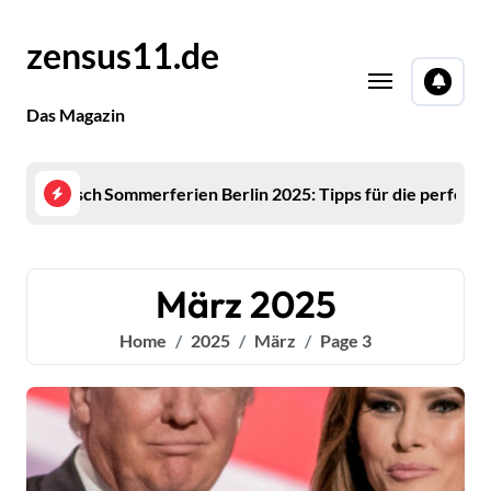
Skip
to
zensus11.de
content
Das Magazin
 Tipps für die perfekte Urlaubsplanung
Mirco Nontschew Todesursache: Aktuelle E
März 2025
Home
2025
März
Page 3